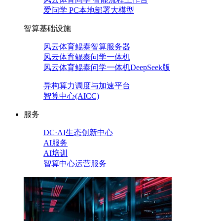
爱问学 PC本地部署大模型
智算基础设施
风云体育鲲泰智算服务器
风云体育鲲泰问学一体机
风云体育鲲泰问学一体机DeepSeek版
异构算力调度与加速平台
智算中心(AICC)
服务
DC·AI生态创新中心
AI服务
AI培训
智算中心运营服务