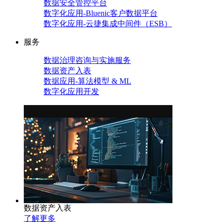
数据安全管控平台
数字化应用-Bluenic客户数据平台
数字化应用-云捷集成中间件（ESB）
服务
数据治理咨询与实施服务
数据资产入表
数据应用-算法模型 & ML
数字化应用开发
数据资产入表
了解更多