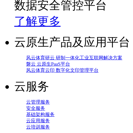
数据安全管控平台
了解更多
云原生产品及应用平台
风云体育研云 研制一体化工业互联网解决方案
磐云 云原生PaaS平台
风云体育云印 数字化文印管理平台
云服务
云管理服务
安全服务
基础架构服务
云应用服务
云培训服务