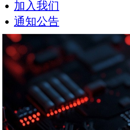
加入我们
通知公告