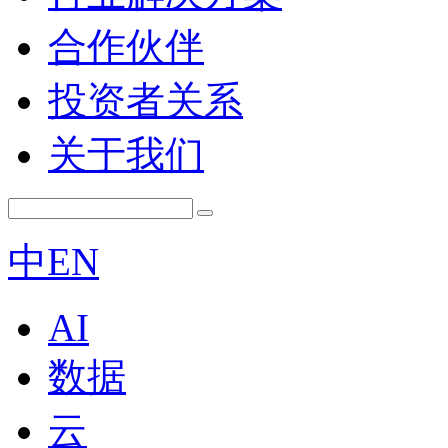
合作伙伴
投资者关系
关于我们
中
EN
AI
数据
云