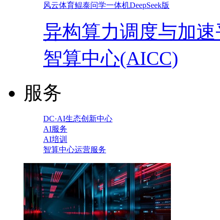
风云体育鲲泰问学一体机DeepSeek版
异构算力调度与加速
智算中心(AICC)
服务
DC·AI生态创新中心
AI服务
AI培训
智算中心运营服务