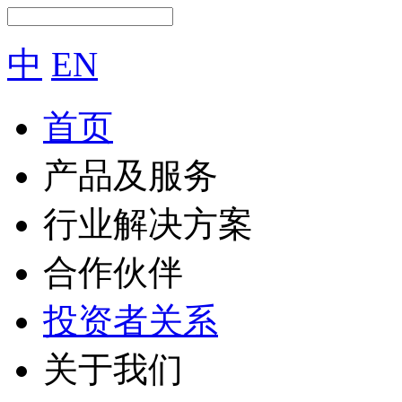
中
EN
首页
产品及服务
行业解决方案
合作伙伴
投资者关系
关于我们