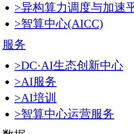
>异构算力调度与加速
>智算中心(AICC)
服务
>DC·AI生态创新中心
>AI服务
>AI培训
>智算中心运营服务