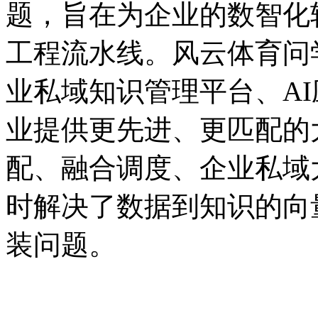
题，旨在为企业的数智
工程流水线。风云体育问学
业私域知识管理平台、A
业提供更先进、更匹配的
配、融合调度、企业
时解决了数据到知识的向
装问题。