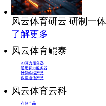
风云体育研云 研制一
了解更多
风云体育鲲泰
AI算力服务器
通用算力服务器
计算终端产品
数据通信产品
风云体育云科
存储产品