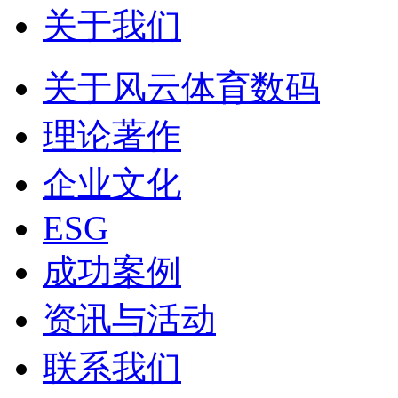
关于我们
关于风云体育数码
理论著作
企业文化
ESG
成功案例
资讯与活动
联系我们